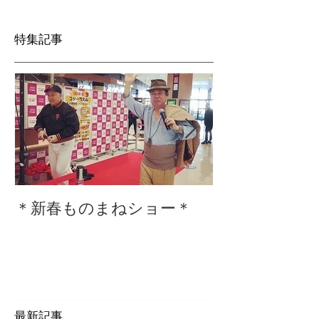
特集記事
＊新春ものまねショー＊
２０２０仕事
最新記事