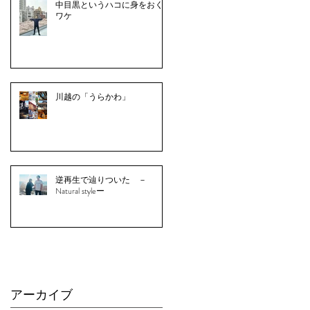
中目黒というハコに身をおく
ワケ
川越の「うらかわ」
逆再生で辿りついた －
Natural styleー
アーカイブ