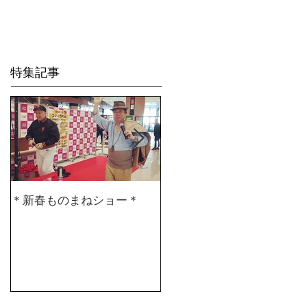
Life is Crea
特集記事
＊新春ものまねショー＊
２０２０仕事始め