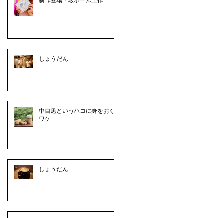
新作登場＊段ボール工作
しょうだん
中目黒というハコに身をおく
ワケ
しょうだん