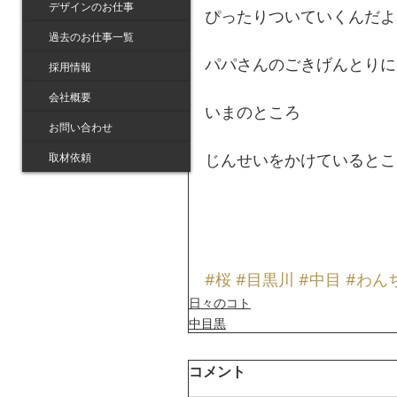
デザインのお仕事
ぴったりついていくんだよ
過去のお仕事一覧
パパさんのごきげんとりに
採用情報
会社概要
いまのところ
お問い合わせ
じんせいをかけているとこ
取材依頼
#桜
#目黒川
#中目
#わん
日々のコト
中目黒
コメント