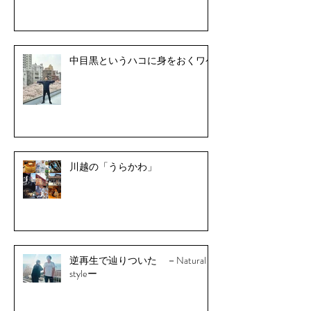
中目黒というハコに身をおくワケ
川越の「うらかわ」
逆再生で辿りついた －Natural
styleー