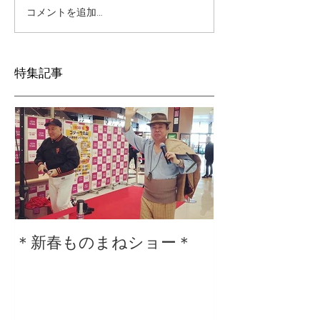
コメントを追加…
特集記事
＊新春ものまねショー＊
２０２０仕事