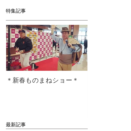
特集記事
＊新春ものまねショー＊
２０２０仕事
最新記事