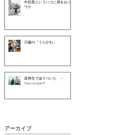
中目黒というハコに身をおく
ワケ
川越の「うらかわ」
逆再生で辿りついた －
Natural styleー
アーカイブ