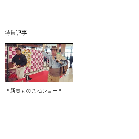
Life is Crea
特集記事
＊新春ものまねショー＊
２０２０仕事始め