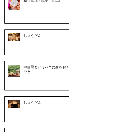
新作登場＊段ボール工作
しょうだん
中目黒というハコに身をおく
ワケ
しょうだん