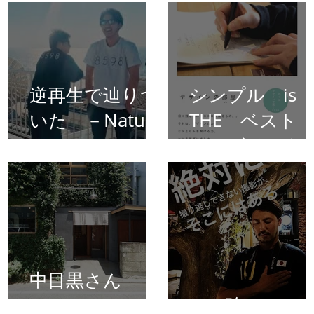
逆再生で辿りつ
シンプル i
いた －Natural
THE ベス
styleー
なデザインを
リエイトしま
中目黒さん
ぽ。。＊
１６強！！