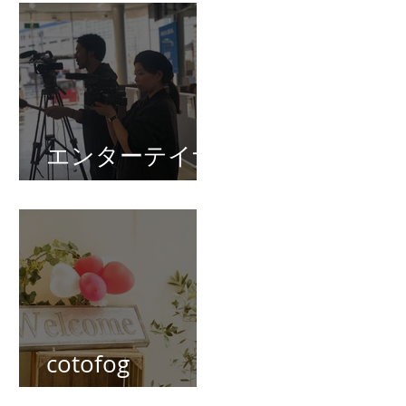
s
ト
エンターテイナ
ク
ー
す
cotofog
wedding