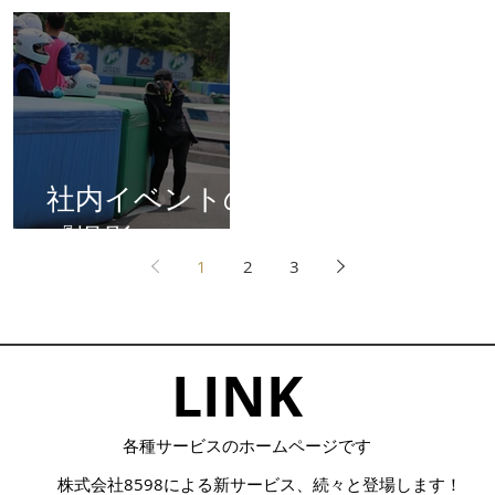
社内イベントの
『撮影』
1
2
3
LINK​
​各種サービスのホームページです
株式会社8598による
​新サービス、続々と登場します！