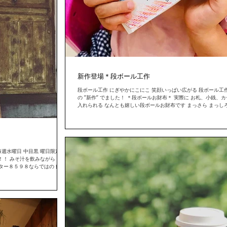
新作登場＊段ボール工作
段ボール工作 にぎやかにこにこ 笑顔いっぱい広がる 段ボール工作
の ’’新作’’ でました！ ＊段ボールお財布＊ 実際に お札、小銭、
入れられる なんとも嬉しい段ボールお財布です まっさら まっし
ールに こどもたちの自由な発想で...
毎週水曜日 中目黒 曜日限定シ
た！！！ みそ汁を飲みながら ８５
ター８５９８ならではの 飲食
...