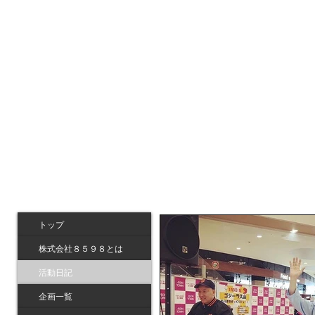
トップ
株式会社８５９８とは
活動日記
企画一覧