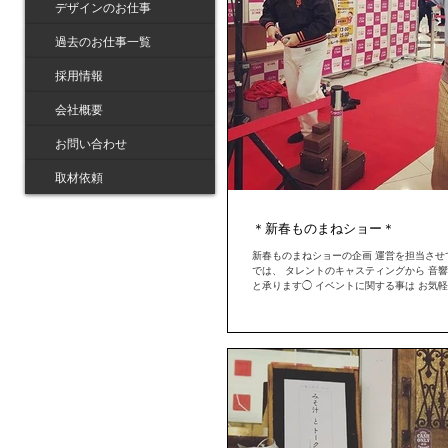
デザインのお仕事
過去のお仕事一覧
採用情報
会社概要
お問い合わせ
取材依頼
＊新春ものまねショー＊
新春ものまねショーの企画 運営を担当させて頂きました。 株式会社8598
では、 タレントのキャスティングから 音響まで、ショーのすべてを 丸ご
と承ります◯ イベントに関する事は お気軽にご相談ください！ ・ ・ #臨
機応変 #イベント会社 #企画 #運営...