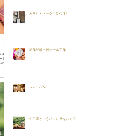
みそ汁とトーク＊OPEN＊
新作登場＊段ボール工作
 待望
カードを
ろの段ボ
しょうだん
中目黒というハコに身をおくワケ