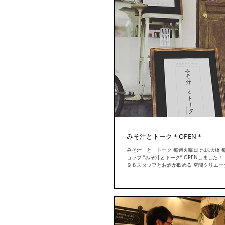
みそ汁とトーク＊OPEN＊
みそ汁 と トーク 毎週火曜日 池尻大橋 
ョップ ’’みそ汁とトーク’’ OPENしまし
９８スタッフとお酒が飲める 空間クリエー
事業部門 ついに立ち上がりました！ 料理長は