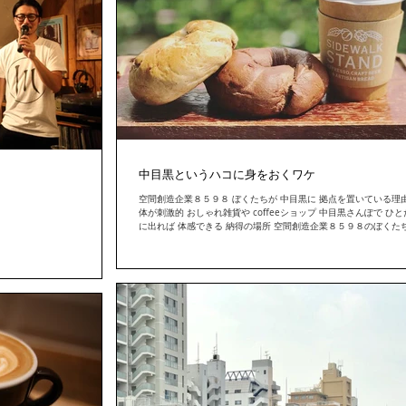
中目黒というハコに身をおくワケ
空間創造企業８５９８ ぼくたちが 中目黒に 拠点を置いている理由
体が刺激的 おしゃれ雑貨や coffeeショップ 中目黒さんぽで ひ
に出れば 体感できる 納得の場所 空間創造企業８５９８のぼくたち
こ中目黒に身をおく理由 人もお店も刺激的 そこが 中目黒だ...