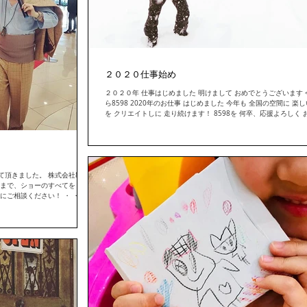
２０２０仕事始め
２０２０年 仕事はじめました 明けまして おめでとうございます 今日か
ら8598 2020年のお仕事 はじめました 今年も 全国の空間に 楽しい時間
を クリエイトしに 走り続けます！ 8598を 何卒、応援よろしく お願い致
します！ ・ ・ #2020年...