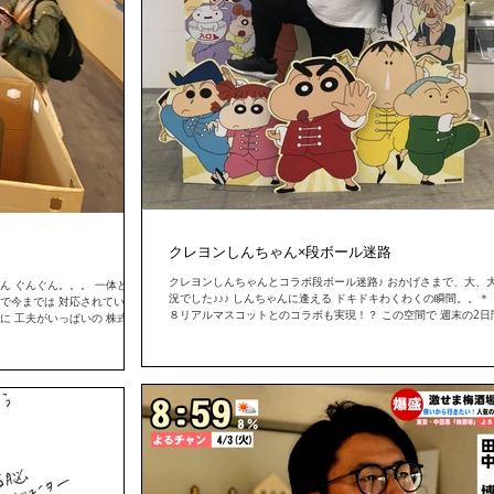
クレヨンしんちゃん×段ボール迷路
クレヨンしんちゃんとコラボ段ボール迷路♪ おかげさまで、大、
ん ぐんぐん。。。 一体どこ
況でした♪♪♪ しんちゃんに逢える ドキドキわくわくの瞬間。。＊
どで今までは 対応されていたよ
８リアルマスコットとのコラボも実現！？ この空間で 週末の2日
に 工夫がいっぱいの 株式会社
００人以上のこどもたちが 笑顔いっぱいで遊んでクレました♪...
さまが...