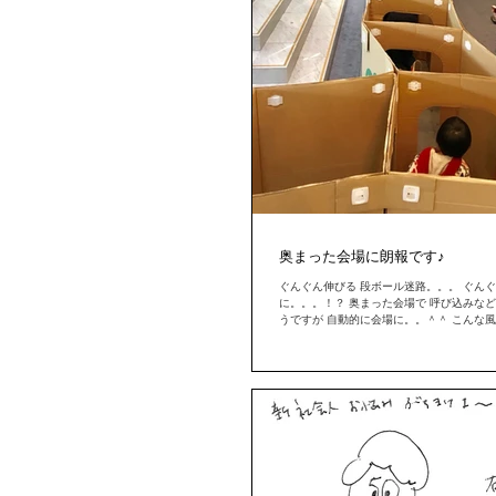
奥まった会場に朗報です♪
ぐんぐん伸びる 段ボール迷路。。。 ぐんぐ
に。。。！？ 奥まった会場で 呼び込みな
うですが 自動的に会場に。。＾＾ こんな風
８５９８ ハコクリエイト こちらは、ご担当者