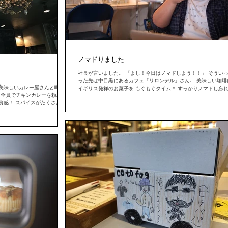
ノマドりました
社長が言いました。 「よし！今日はノマドしよう！！」 そうい
った先は中目黒にあるカフェ「リロンデル」さん♩ 美味しい珈琲
美味しいカレー屋さんと噂の
イギリス発祥のお菓子を もぐもぐタイム＊ すっかりノマドし忘
ッフ全員でチキンカレーを頼みま
た！！ 心がすっかり満たされて帰って来ました。笑 みなさんも
食感！ スパイスがたくさん入
*...
！...