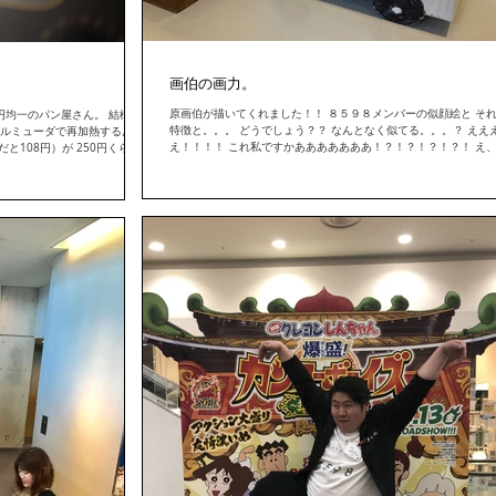
画伯の画力。
原画伯が描いてくれました！！ ８５９８メンバーの似顔絵と そ
円均一のパン屋さん。 結構ハ
特徴と。。。 どうでしょう？？ なんとなく似てる。。。？ ええ
バルミューダで再加熱するんで
え！！！！ これ私ですかあああああああ！？！？！？！？！ え
と108円）が 250円くらい
す？？？笑 #原部長 #原 #ハッピー原 #画伯 #イベント...