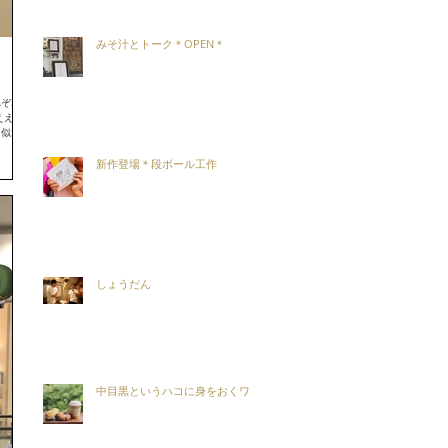
みそ汁とトーク＊OPEN＊
れぞれの
ええ
、似てま
新作登場＊段ボール工作
しょうだん
中目黒というハコに身をおくワケ