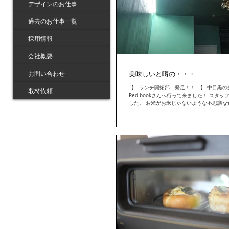
デザインのお仕事
過去のお仕事一覧
採用情報
会社概要
お問い合わせ
美味しいと噂の・・・
【 ランチ開拓部 発足！！ 】 中目黒の
取材依頼
Red bookさんへ行って来ました！ スタ
した。 お米がお米じゃないような不思議な
っていて体がHOT！ ぱくぱくスプーンが進む