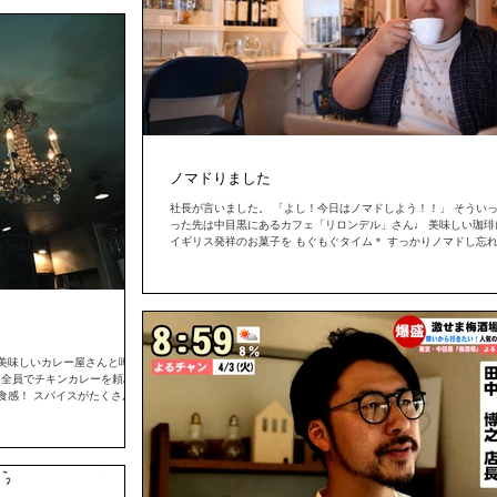
ノマドりました
社長が言いました。 「よし！今日はノマドしよう！！」 そうい
った先は中目黒にあるカフェ「リロンデル」さん♩ 美味しい珈琲
イギリス発祥のお菓子を もぐもぐタイム＊ すっかりノマドし忘
た！！ 心がすっかり満たされて帰って来ました。笑 みなさんも
*...
美味しいカレー屋さんと噂の
ッフ全員でチキンカレーを頼みま
食感！ スパイスがたくさん入
！...