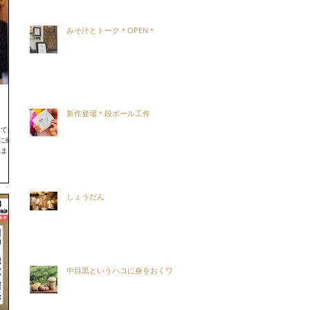
みそ汁とトーク＊OPEN＊
新作登場＊段ボール工作
って向か
に紅茶
れまし
ぜひ♩
しょうだん
中目黒というハコに身をおくワケ