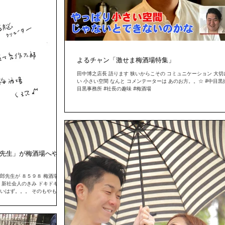
よるチャン「激せま梅酒場特集」
田中博之店長 語ります 狭いからこその コミュニケーション 大切
い 小さい空間 なんと コメンテーターは あのお方。。☆ #中目黒
目黒事務所 #社長の趣味 #梅酒場
先生」が梅酒場へやっ
郎先生が ８５９８ 梅酒場に
 新社会人のきみ ドキドキ は
ないはず。。。 そのもやもやを