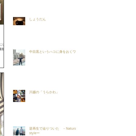
しょうだん
にした
撮影 #中
中目黒というハコに身をおくワケ
川越の「うらかわ」
逆再生で辿りついた －Natural
styleー