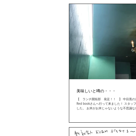
美味しいと噂の・・・
【 ランチ開拓部 発足！！ 】 中目黒の
Red bookさんへ行って来ました！ スタ
した。 お米がお米じゃないような不思議な
っていて体がHOT！ ぱくぱくスプーンが進む