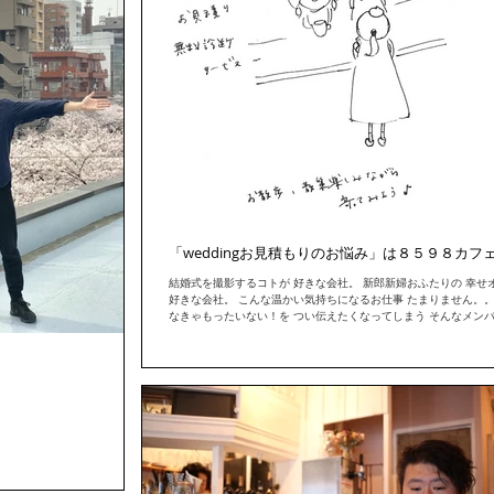
「weddingお見積もりのお悩み」は８５９８カフ
結婚式を撮影するコトが 好きな会社。 新郎新婦おふたりの 幸せ
好きな会社。 こんな温かい気持ちになるお仕事 たまりません。。
なきゃもったいない！を つい伝えたくなってしまう そんなメン
まる ８５９８カフェ 中目黒さんぽを楽しみながら...