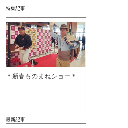
特集記事
＊新春ものまねショー＊
２０２０仕事
最新記事