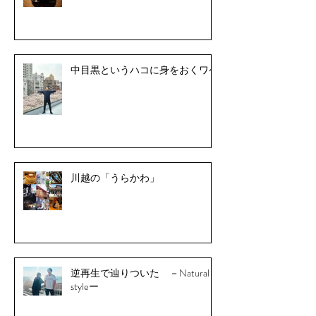
中目黒というハコに身をおくワケ
川越の「うらかわ」
逆再生で辿りついた －Natural
styleー