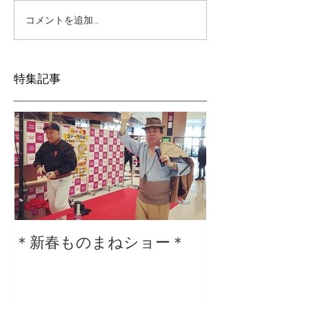
コメントを追加…
特集記事
＊新春ものまねショー＊
２０２０仕事