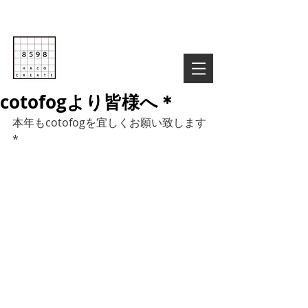
Life is Creative
株式会社８５９８
03-6822-4085
TEL :
お気軽にお問い合わせ下さい！
​cotofogより皆様へ＊
​本年もcotofogを宜しくお願い致します
*