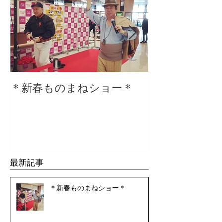
＊新春ものまねショー＊
２０２０仕事
最新記事
＊新春ものまねショー＊