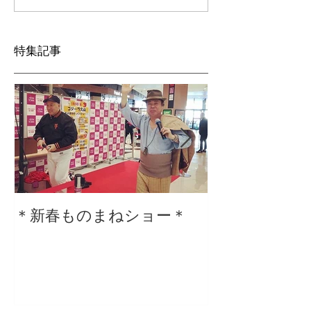
特集記事
＊新春ものまねショー＊
２０２０仕事