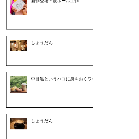
新作登場＊段ボール工作
しょうだん
中目黒というハコに身をおくワケ
しょうだん