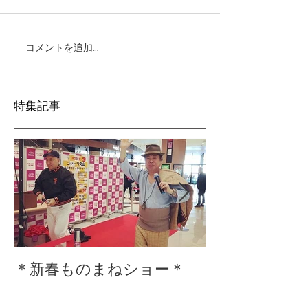
コメントを追加…
特集記事
＊新春ものまねショー＊
２０２０仕事