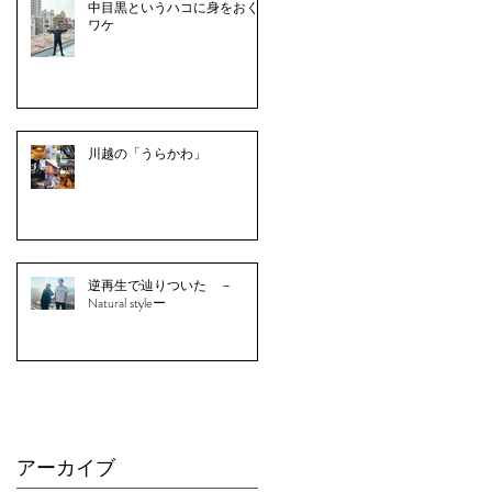
中目黒というハコに身をおく
ワケ
川越の「うらかわ」
逆再生で辿りついた －
Natural styleー
アーカイブ