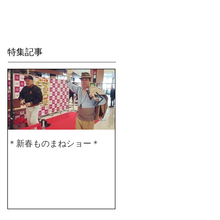
Life is Crea
特集記事
＊新春ものまねショー＊
２０２０仕事始め