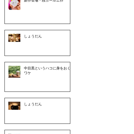
新作登場＊段ボール工作
しょうだん
中目黒というハコに身をおく
ワケ
しょうだん