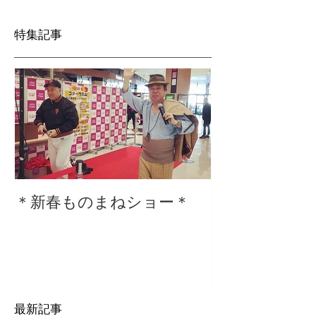
特集記事
＊新春ものまねショー＊
２０２０仕事
最新記事