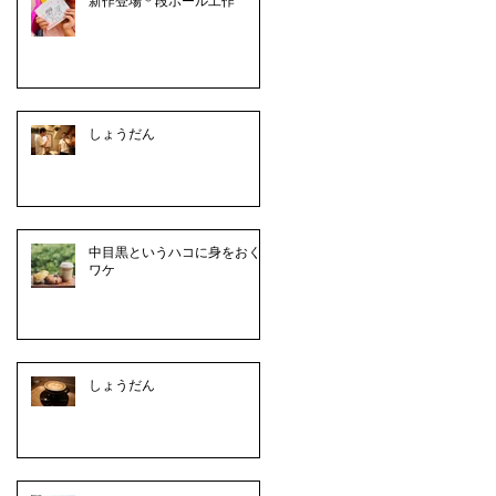
新作登場＊段ボール工作
しょうだん
中目黒というハコに身をおく
ワケ
しょうだん