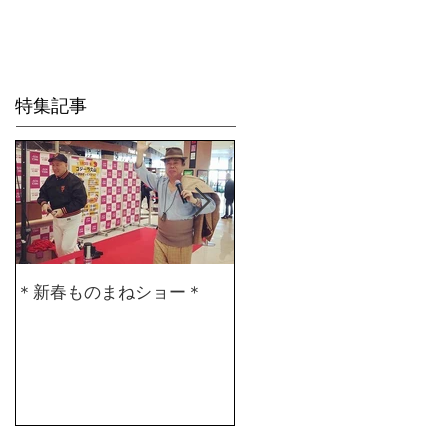
Life is Crea
特集記事
＊新春ものまねショー＊
２０２０仕事始め