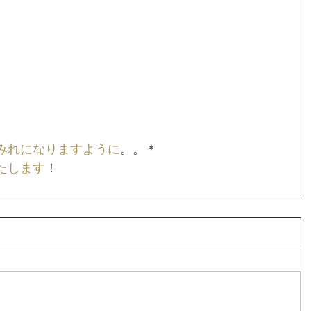
みれになりますように
。。＊
たします
！