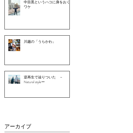
中目黒というハコに身をおく
ワケ
川越の「うらかわ」
逆再生で辿りついた －
Natural styleー
アーカイブ