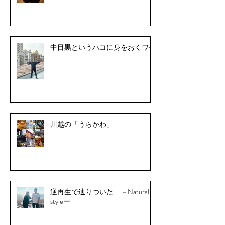
中目黒というハコに身をおくワケ
川越の「うらかわ」
逆再生で辿りついた －Natural
styleー