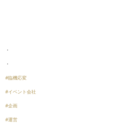
・
・
#臨機応変
#イベント会社
#企画
#運営