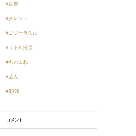
#音響
#タレント
#ゴジーラ久山
#リトル清原
#ものまね
#芸人
#8598
コメント