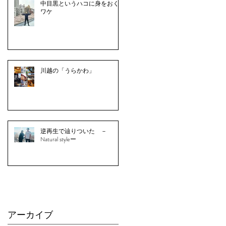
中目黒というハコに身をおく
ワケ
川越の「うらかわ」
逆再生で辿りついた －
Natural styleー
アーカイブ