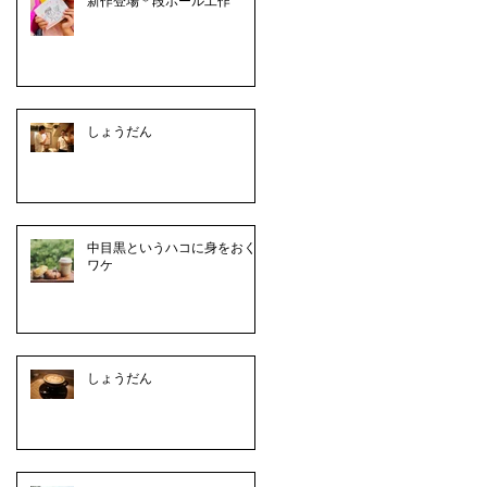
新作登場＊段ボール工作
しょうだん
中目黒というハコに身をおく
ワケ
しょうだん