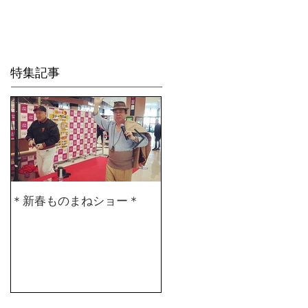
Life is Crea
特集記事
＊新春ものまねショー＊
２０２０仕事始め