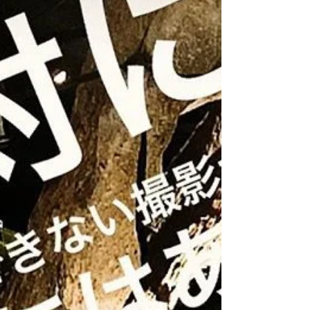
エンターテイナー
先日、インタビュー撮影のお仕事をさせていただいまし
た！ 今日はそこで感じたことを呟きたいと思います。 イン
タビューとなると いきなり大きなカメラを向けられて
「え？私、今撮られてる！？髪型大丈夫かな・・・」 と、
急に不安になったり 「今変なコト喋ってないか
な・・・」...