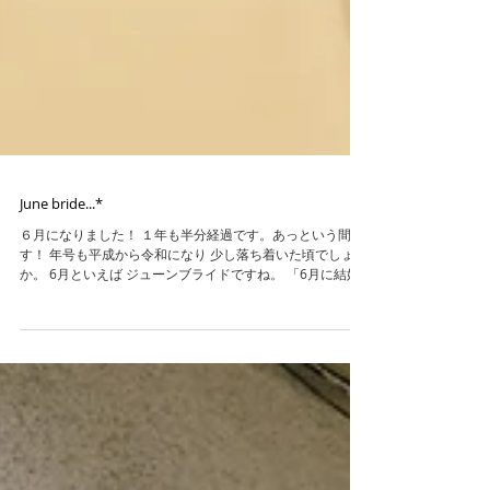
June bride...*
６月になりました！ １年も半分経過です。あっという間で
す！ 年号も平成から令和になり 少し落ち着いた頃でしょう
か。 6月といえば ジューンブライドですね。 「6月に結婚
する花嫁は幸せになれる」 というヨーロッパ地方になる古
くからの言い伝えだそうです。 （※諸説あり）...