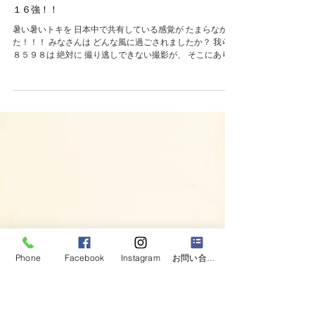
Phone
Facebook
Instagram
お問い合わせフォーム
１６強！！
暑い暑いトキを 日本中で共有している感覚が たまらなかっ
た！！！ みなさんは どんな風に過ごされましたか？ 我ら
８５９８は 絶対に 撮り逃しできない撮影が、 そこにあり