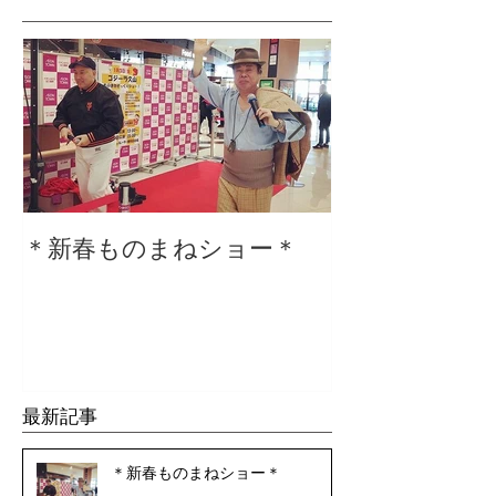
＊新春ものまねショー＊
２０２０仕事
最新記事
＊新春ものまねショー＊